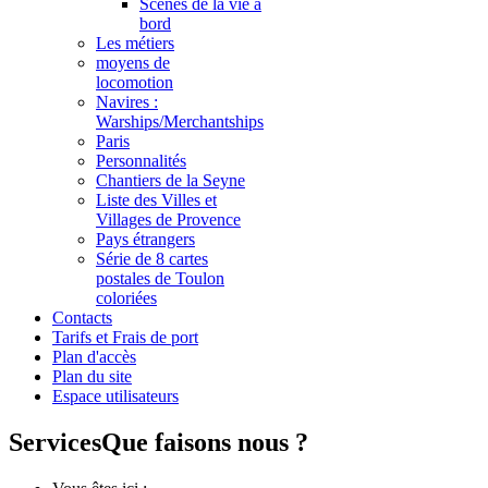
Scènes de la vie à
bord
Les métiers
moyens de
locomotion
Navires :
Warships/Merchantships
Paris
Personnalités
Chantiers de la Seyne
Liste des Villes et
Villages de Provence
Pays étrangers
Série de 8 cartes
postales de Toulon
coloriées
Contacts
Tarifs et Frais de port
Plan d'accès
Plan du site
Espace utilisateurs
Services
Que faisons nous ?