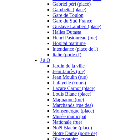
Gabriel péri (place)
Gambetta (place)
Gare de Toulon
Gare du Sud France
Gustave Lambert (place)
Halles Dutasta
Henri Pastoureau (rue)
Hopital maritime
Intendance (place de l')
Italie (porte d')
J à O
Jardin de la ville
Jean Jaurès (rue)
Jean Moulin (rue)
Lafayette (cours)
Lazare Carnot (place)
Louis Blanc (place)
Magnaque (rue)
Marchands (rue des)
Monsenergue (place)
Musée municipal
Nationale (rue)
Noël Blache (place)
Notre Dame (porte de)
Observatoire