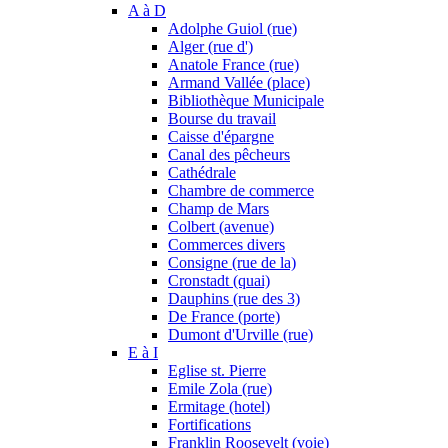
A à D
Adolphe Guiol (rue)
Alger (rue d')
Anatole France (rue)
Armand Vallée (place)
Bibliothèque Municipale
Bourse du travail
Caisse d'épargne
Canal des pêcheurs
Cathédrale
Chambre de commerce
Champ de Mars
Colbert (avenue)
Commerces divers
Consigne (rue de la)
Cronstadt (quai)
Dauphins (rue des 3)
De France (porte)
Dumont d'Urville (rue)
E à I
Eglise st. Pierre
Emile Zola (rue)
Ermitage (hotel)
Fortifications
Franklin Roosevelt (voie)