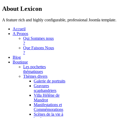
About Lexicon
A feature rich and highly configurable, professional Joomla template.
Accueil
A Propos
Qui Sommes nous
?
Que Faisons Nous
?
Blog
Boutique
Les pochettes
thématiques
Thèmes divers
Galerie de portraits
Gravures
scaphandriers
Villa Hélène de
Mandrot
Manifestations et
Commémorations
Scènes de la vie à