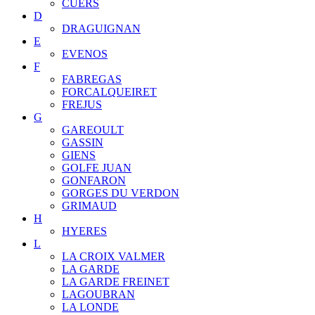
CUERS
D
DRAGUIGNAN
E
EVENOS
F
FABREGAS
FORCALQUEIRET
FREJUS
G
GAREOULT
GASSIN
GIENS
GOLFE JUAN
GONFARON
GORGES DU VERDON
GRIMAUD
H
HYERES
L
LA CROIX VALMER
LA GARDE
LA GARDE FREINET
LAGOUBRAN
LA LONDE