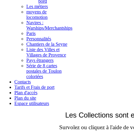
bord
Les métiers
moyens de
locomotion
Navires :
Warships/Merchantships
Paris
Personnalités
Chantiers de la Seyne
Liste des Villes et
Villages de Provence
Pays étrangers
Série de 8 cartes
postales de Toulon
coloriées
Contacts
Tarifs et Frais de port
Plan d'accès
Plan du site
Espace utilisateurs
Les Collections sont e
Survolez ou cliquez à l'aide de vo